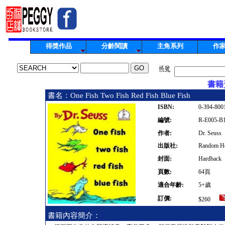
得獎作品
分齡閱讀
主角系列
作
書籍資
書名：One Fish Two Fish Red Fish Blue Fish
ISBN:
0-394-800
編號:
R-E005-B
作者:
Dr. Seuss
出版社:
Random H
封面:
Hardback
頁數:
64頁
適合年齡:
5+歲
訂價:
$260
書籍內容簡介：