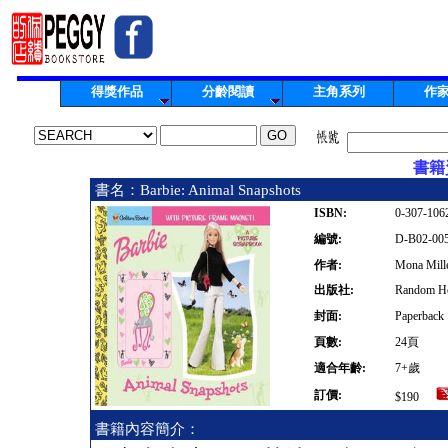
得獎作品
分齡閱讀
主角系列
作
書籍資
書名：Barbie: Animal Snapshots
ISBN:
0-307-106
編號:
D-B02-00
作者:
Mona Mill
出版社:
Random H
封面:
Paperback
頁數:
24頁
適合年齡:
7+歲
訂價:
$190
書籍內容簡介：